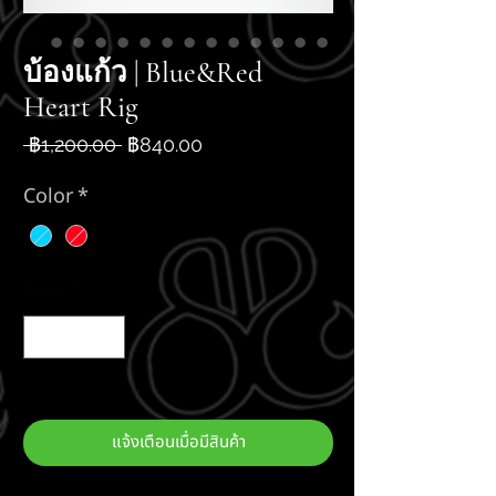
บ้องแก้ว | Blue&Red
Heart Rig
ราคา
ราคา
 ฿1,200.00 
฿840.00
ปกติ
ขาย
ลด
Color
*
จำนวน
*
สินค้าหมด
แจ้งเตือนเมื่อมีสินค้า