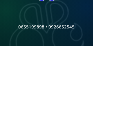
0655199898 / 0926652545
bbglassceo@bahbongofficial.com
หน้าร้านตั้งอยู่ จันทบุรี ติดต่อเพื่อดูสินค้าที่ร้าน
ดูแผนที่ Google Map
ADD LINE