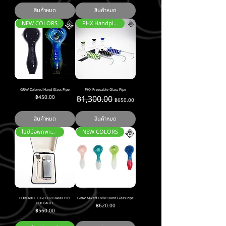
สินค้าหมด
สินค้าหมด
NEW COLORS
PHX Handpipe
GRAV Colored Hand Glass Pipe
PHX Freezable Glass Pipe
ราคา
ราคาปกติ
ราคาขายลด
฿450.00
฿1,300.00
฿650.00
สินค้าหมด
สินค้าหมด
ไปป์มือพกพาพร้อมไฟแช็ค
NEW COLORS
PORTABLE LIGTHER+HAND PIPE
GRAV Mixed Color Hand Glass Pipe
FOLDABLE
ราคา
฿620.00
ราคา
฿560.00