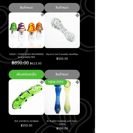
สินค้าหมด
สินค้าหมด
ไปป์แก้ว | ESIGO GLASS MUSHROOM
Glycerin Coil Freezable HandPipe
GLASS HAND PIPE
ราคา
฿500.00
ราคาปกติ
ราคาขายลด
฿890.00
฿623.00
เพิ่มลงในรถเข็น
สินค้าหมด
NEW PIPE
Rick and Morty handpipe
Air Bubble handpipe with Silver
Fume
ราคา
฿350.00
ราคา
฿590.00