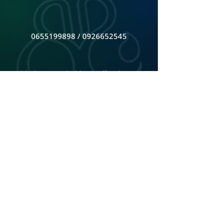
0655199898 / 0926652545
bbglassceo@bahbongofficial.com
หน้าร้านตั้งอยู่ จันทบุรี ติดต่อเพื่อดูสินค้าที่ร้าน
ดูแผนที่ Google Map
ADD LINE