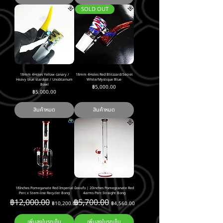
SOLD OUT
18mm 4Holes Yellow canary /
18mm 4Holes Red Blitzzard/Secret
Heavy blue stardust / Unobtainum
White/Mystique Blue
Bowl
ราคา
฿5,000.00
ราคา
฿5,000.00
สินค้าหมด
สินค้าหมด
18Inches Pomeganate Red Imperial
บ้องแก้ว | 20inches Pomegranate Red
Perc x Stem-line Recycler Bong
4arms Perc Straight Bong
ราคาปกติ
ราคาขายลด
ราคาปกติ
ราคาขายลด
฿12,000.00
฿5,700.00
฿10,200.00
฿4,560.00
เพิ่มลงในรถเข็น
เพิ่มลงในรถเข็น