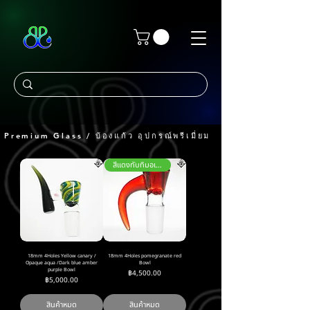
Premium Glass / บ้องแก้ว อุปกรณ์พรีเมี่ยม
สีแดงทับทิมอเมริกา
18mm 4Holes Yellow canary /
18mm 4Holes pomegranate red
Opaque aqua /Dark blue amber
Bowl
purple Bowl
ราคา
฿4,500.00
ราคา
฿5,000.00
สินค้าหมด
สินค้าหมด