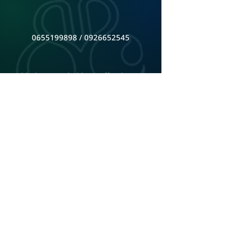
0655199898 / 0926652545
bbglassceo@bahbongofficial.com
หน้าร้านตั้งอยู่ จันทบุรี ติดต่อเพื่อดูสินค้าที่ร้าน
ดูแผนที่ Google Map
ADD LINE