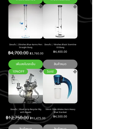
บ้องแก้ว | 20inches Blue 4arms Perc
บ้องแก้ว | 18inches Black Stemline
Straight Bong
X3 Bong
ราคาปกติ
ราคาขายลด
ราคา
฿4,700.00
฿4,400.00
฿3,760.00
เพิ่มลงในรถเข็น
สินค้าหมด
10%OFF
Sold
บ้องแก้ว | Black strip Recycler Rig
18mm Slide 4Holes Horn Heavy
with 4opals
Blue Stardust
ราคาปกติ
ราคาขายลด
ราคา
฿12,750.00
฿4,500.00
฿11,475.00
สินค้าหมด
สินค้าหมด