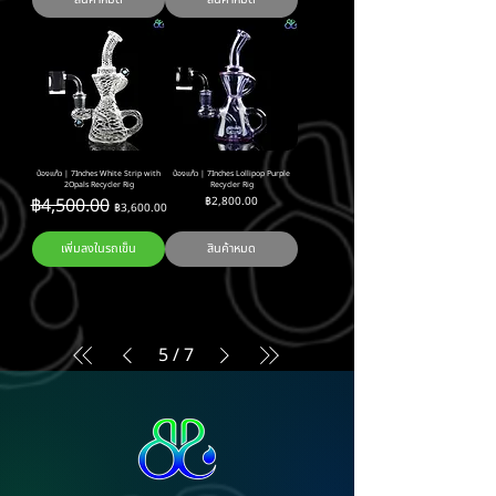
บ้องแก้ว | 7Inches White Strip with
บ้องแก้ว | 7Inches Lollipop Purple
2Opals Recycler Rig
Recycler Rig
ราคาปกติ
ราคาขายลด
ราคา
฿4,500.00
฿2,800.00
฿3,600.00
เพิ่มลงในรถเข็น
สินค้าหมด
5
/
7