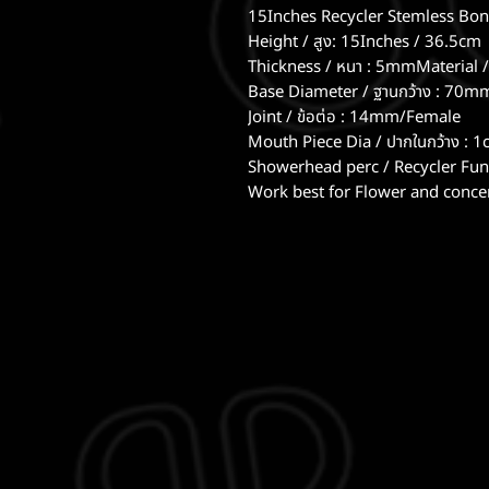
15Inches Recycler Stemless Bong
Height / สูง: 15Inches / 36.5cm
Thickness / หนา : 5mmMaterial / 
Base Diameter / ฐานกว้าง : 70m
Joint / ข้อต่อ : 14mm/Female
Mouth Piece Dia / ปากในกว้าง : 
Showerhead perc / Recycler Fun
Work best for Flower and concentr