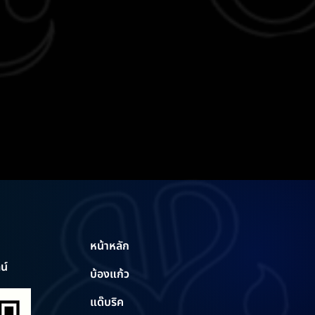
หน้าหลัก
น์
บ้องแก้ว
แด๊บริค