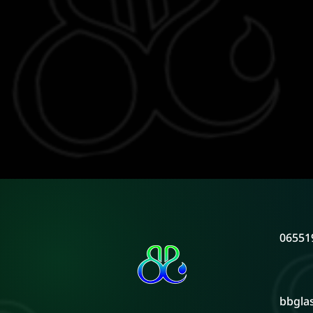
06551
bbgla