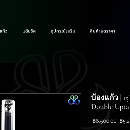
แก้ว
แด๊บริค
อุปกรณ์เสริม
สินค้าลดราคา
บ้องแก้ว | 1
Double Upta
ราคา
 ฿6,500.00 
฿5,2
ปกติ