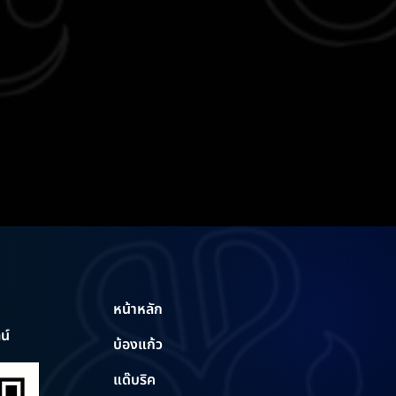
หน้าหลัก
น์
บ้องแก้ว
แด๊บริค