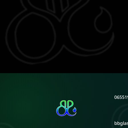
06551
bbgla