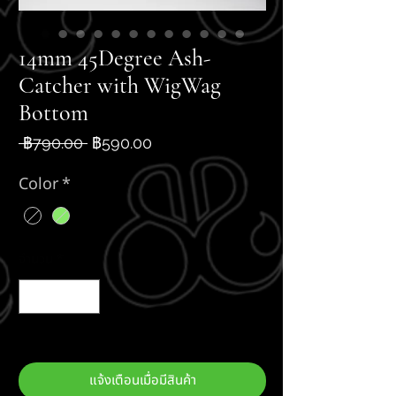
14mm 45Degree Ash-
Catcher with WigWag
Bottom
ราคา
ราคา
 ฿790.00 
฿590.00
ปกติ
ขาย
ลด
Color
*
จำนวน
*
สินค้าหมด
แจ้งเตือนเมื่อมีสินค้า