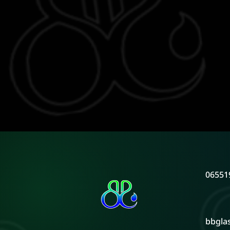
06551
bbgla