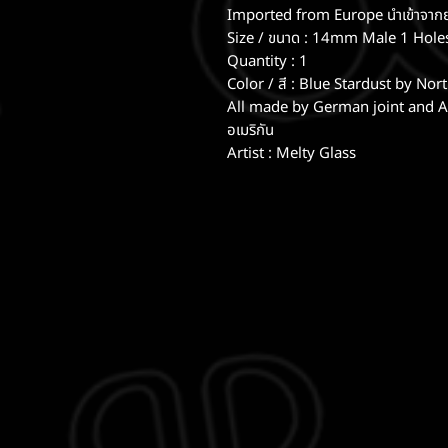
Imported from Europe นำเข้าจากย
Size / ขนาด : 14mm Male 1 Hole
Quantity : 1
Color / สี : Blue Stardust by No
All made by German joint and Am
อเมริกัน
Artist : Melty Glass