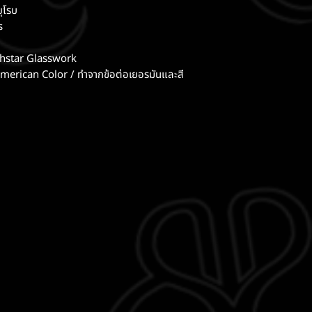
ุโรบ
s
rthstar Glasswork
erican Color / ทำจากข้อต่อเยอรมันและสี