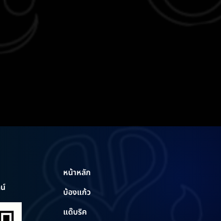
หน้าหลัก
น์
บ้องแก้ว
แด๊บริค