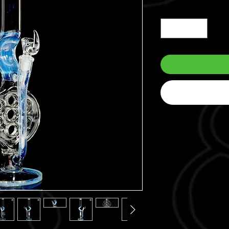
จำนวน
*