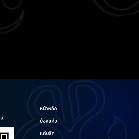
หน้าหลัก
น์
บ้องแก้ว
แด๊บริค