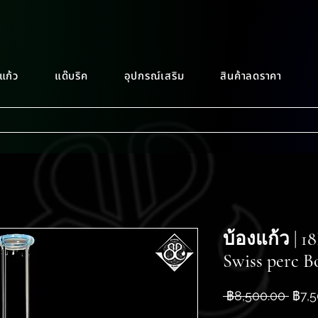
แก้ว
แด๊บริค
อุปกรณ์เสริม
สินค้าลดราคา
บ้องแก้ว | 
Swiss perc B
ราคา
 ฿8,500.00 
฿7,5
ปกติ