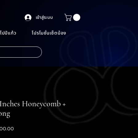
เข้าสู่ระบบ
ไปป์แก้ว
โปรโมชั่นเซ็ตบ้อง
18Inches Honeycomb +
ong
ราคา
00.00
ขาย