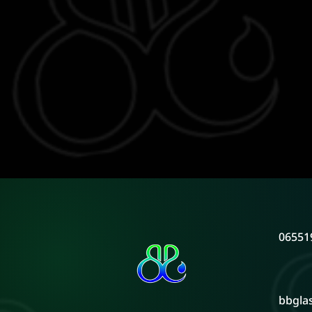
06551
bbgla