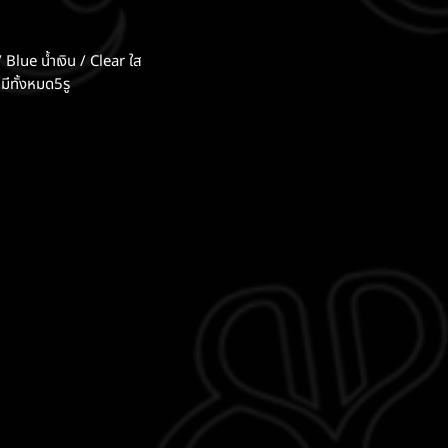
 Blue น้ำเงิน / Clear ใส
มีทั้งหมด5รู