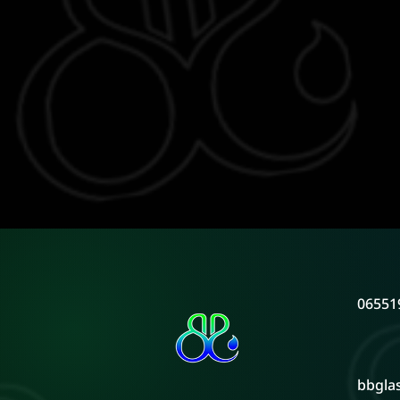
06551
bbgla