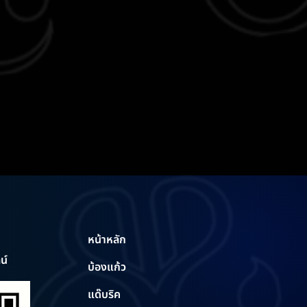
หน้าหลัก
น์
บ้องแก้ว
แด๊บริค