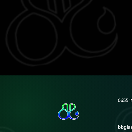
06551
bbgla