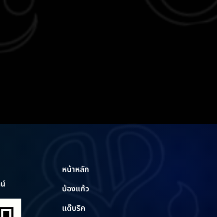
หน้าหลัก
น์
บ้องแก้ว
แด๊บริค