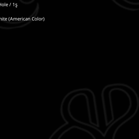
ole / 1รู
White (American Color)