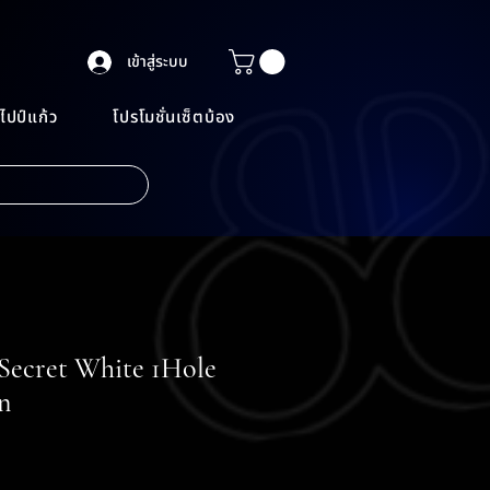
เข้าสู่ระบบ
ไปป์แก้ว
โปรโมชั่นเซ็ตบ้อง
Secret White 1Hole
n