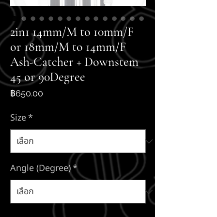
2in1 14mm/M to 10mm/F
or 18mm/M to 14mm/F
Ash-Catcher + Downstem
45 or 90Degree
ราคา
฿650.00
Size
*
Angle (Degree)
*