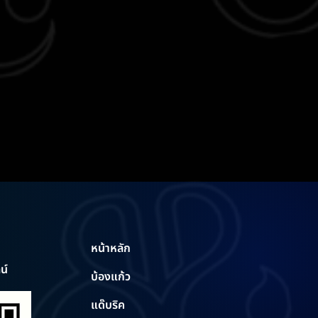
หน้าหลัก
น์
บ้องแก้ว
แด๊บริค