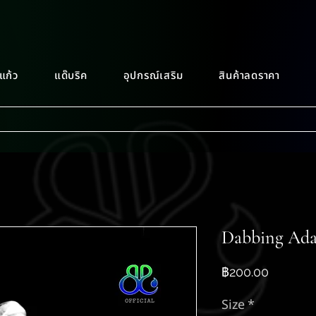
แก้ว
แด๊บริค
อุปกรณ์เสริม
สินค้าลดราคา
Dabbing Adap
ราคา
฿200.00
Size
*