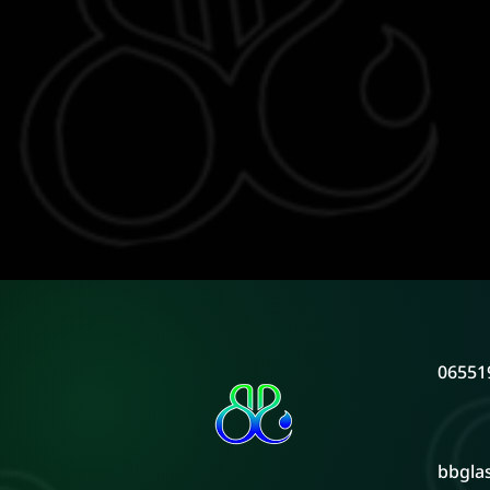
06551
bbgla