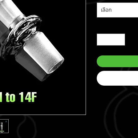
เลือก
จำนวน
*