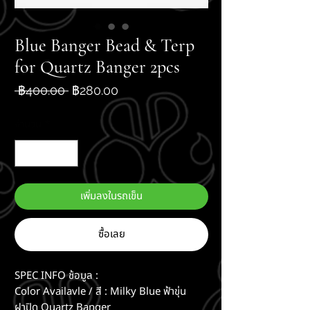
Blue Banger Bead & Terp
for Quartz Banger 2pcs
ราคา
ราคา
 ฿400.00 
฿280.00
ปกติ
ขาย
ลด
จำนวน
*
เพิ่มลงในรถเข็น
ซื้อเลย
SPEC INFO ช้อมูล :
Color Availavle / สี : Milky Blue ฟ้าขุ่น
ฝาปิด Quartz Banger