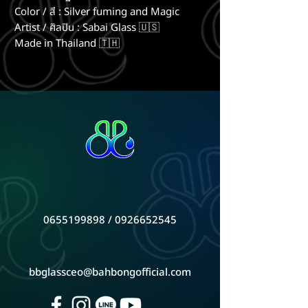
Color / สี : Silver fuming and Magic
Artist / ศิลปิน : Sabai Glass 🇺🇸
Made in Thailand 🇹🇭
0655199898 / 0926652545
bbglassceo@bahbongofficial.com