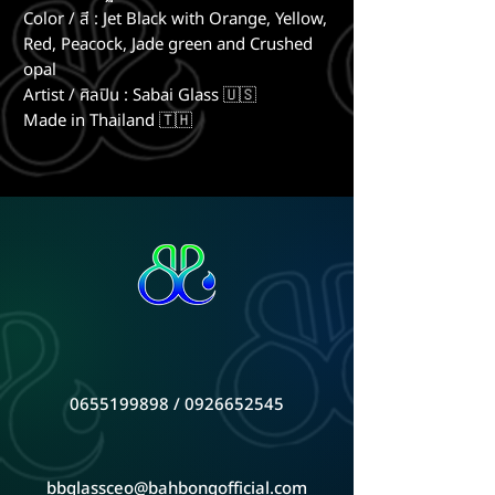
Color / สี : Jet Black with Orange, Yellow,
Red, Peacock, Jade green and Crushed
opal
Artist / ศิลปิน : Sabai Glass 🇺🇸
Made in Thailand 🇹🇭
0655199898 / 0926652545
bbglassceo@bahbongofficial.com