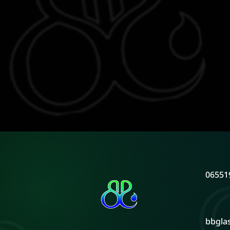
06551
bbgla