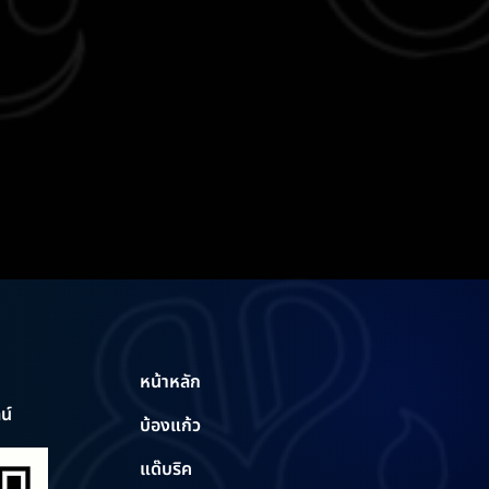
หน้าหลัก
น์
บ้องแก้ว
แด๊บริค