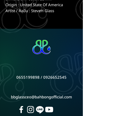
Origin : United State Of America
Artist / ศิลปิน : SteveH Glass
0655199898 / 0926652545
bbglassceo@bahbongofficial.com