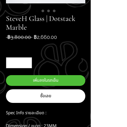
SteveH Glass | Dotstack
Marble
ราคา
ราคา
 ฿3,800.00 
฿2,660.00
ปกติ
ขาย
ลด
จำนวน
*
เพิ่มลงในรถเข็น
ซื้อเลย
Spec Info รายละเอียด :
Dimension / ขนาด : 23MM