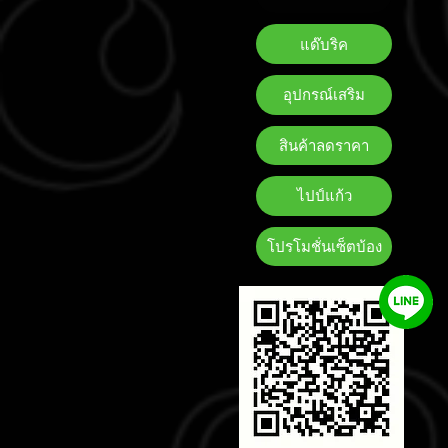
แด๊บริค
อุปกรณ์เสริม
สินค้าลดราคา
ไปป์แก้ว
โปรโมชั่นเซ็ตบ้อง