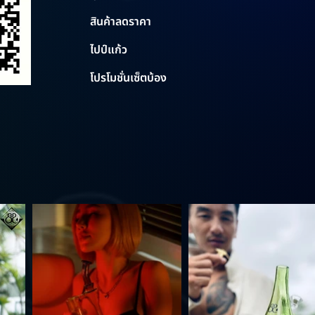
สินค้าลดราคา
ไปป์แก้ว
โปรโมชั่นเซ็ตบ้อง