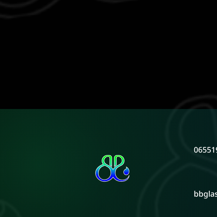
06551
bbgla