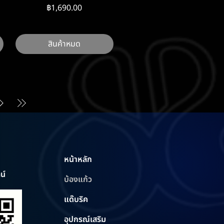
ราคา
฿1,690.00
สินค้าหมด
หน้าหลัก
น์
บ้องแก้ว
แด๊บริค
อุปกรณ์เสริม