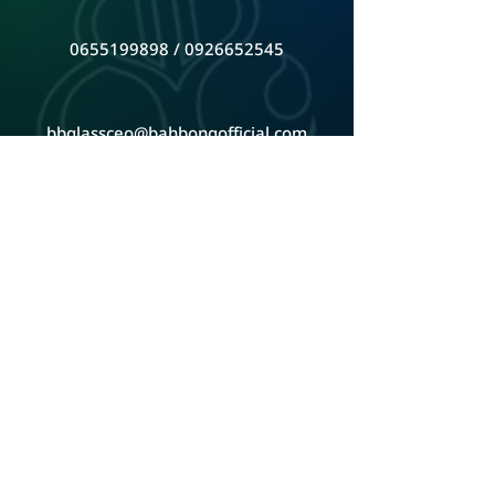
0655199898 / 0926652545
bbglassceo@bahbongofficial.com
หน้าร้านตั้งอยู่ จันทบุรี ติดต่อเพื่อดูสินค้าที่ร้าน
ดูแผนที่ Google Map
ADD LINE