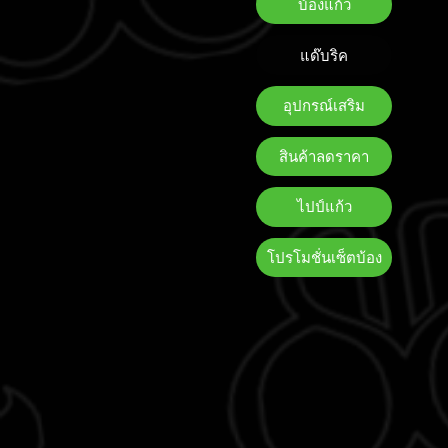
บ้องแก้ว
แด๊บริค
อุปกรณ์เสริม
สินค้าลดราคา
ไปป์แก้ว
โปรโมชั่นเซ็ตบ้อง