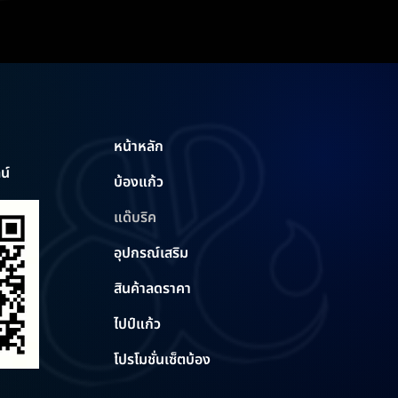
หน้าหลัก
น์
บ้องแก้ว
แด๊บริค
อุปกรณ์เสริม
สินค้าลดราคา
ไปป์แก้ว
โปรโมชั่นเซ็ตบ้อง