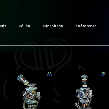
แก้ว
แด๊บริค
อุปกรณ์เสริม
สินค้าลดราคา