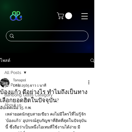
โพสต์
All Posts
Tanapol
All Posts
1 ก.ย. 2565
ยาว 1 นาที
บ้องแก้ว ดีอย่างไร ทำไมถึงเป็นทาง
Bahbong Glass Category
เลือกยอดฮิตในปัจจุบัน?
About us
อัปเดตเมื่อ
15 ก.พ.
เหล่ายอดนักสูบสายเขียว คงไม่มีใครไที่ไม่รู้จัก 
‘บ้องแก้ว’ อุปกรณ์สูบกัญชาที่ฮิตที่สุดในปัจจุบัน
นี้ ซึ่งถือว่าเป็นหนึ่งไอเทมที่ใช้งานได้ง่าย มี