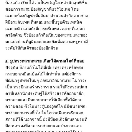
บ้องแก้ว เรียกได้ว่าเป็นขวัญใจเหล่านักสูบที่ชื่น
ชอบการสะสมบ้องกัญชาที่แรร์ไอเทม โดย
เฉพาะบ้องกัญชาที่ผลิตมาจำนวนจำกัดจากช่าง
ฝีมือระดับเทพ ที่หลอมและขึ้นรูปด้วยเทคนิค
เฉพาะตัว แถมยังมีการครีเอทลวดลายที่แปลก
ตาอีกด้วย ซึ่งบ้องแก้วถือเป็นของสะสมและของ
ตกแต่งบ้านที่ดูมีมูลค่าและยังเพิ่มความหรูหรามี
ระดับให้กับเจ้าของบ้องอีกด้วย
5. รูปทรงหลากหลาย เลือกได้ตามสไตล์ที่ชอบ
ปัจจุบัน บ้องแก้วไม่ได้มีเพียงทรงตรงหรือทรง
กระบอกเหมือนบ้องไม้ไผ่เท่านั้น แต่ยังมีการ
พัฒนารูปทรงใหม่ๆ ออกมาอีกมากมาย ไม่ว่าจะ
เป็น ทรงบีกเกอร์ ทรงกรวย รวมไปถึงทรงแปลก
ตาที่เหล่านักประดิษฐ์ได้สร้างสรรค์ออกมาอีก
มากมายและมีหลายขนาดให้เลือกซื้อได้ตาม
ความชอบ ซึ่งในบางรุ่นยังถูกดีไซน์มีขนาดพก
พาง่ายสามารถหิ้วไปในโอกาสพิเศษหรือนอก
สถานที่ได้ นอกจากนี้ ยังมีบ้องแก้วอีกหลายรุ่นที่
มีส่วนกรองที่สามารถช่วยถนอมร่างกายและ