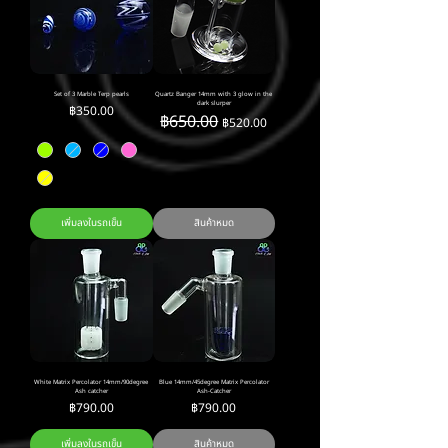
Set of 3 Marble Terp pearls
Quartz Banger 14mm with 3 glow in the
dark slurper
ราคา
฿350.00
ราคาปกติ
฿650.00
ราคาขายลด
฿520.00
เพิ่มลงในรถเข็น
สินค้าหมด
White Matrix Percolator 14mm/90degree
Blue 14mm/45degree Matrix Percolator
Ash catcher
Ash-Catcher
ราคา
ราคา
฿790.00
฿790.00
เพิ่มลงในรถเข็น
สินค้าหมด