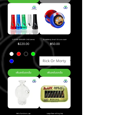
CLIPPER GRINDER CASE (พกพา)
Rick&Morty Small Silicone stash
ราคา
ราคา
฿220.00
฿50.00
เพิ่มลงในรถเข็น
เพิ่มลงในรถเข็น
Helix functions cap
Large Raw rolling tray