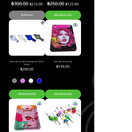
ราคาปกติ
฿300.00
ราคาขายลด
ราคาปกติ
฿250.00
ราคาขายลด
฿210.00
฿125.00
สินค้าหมด
เพิ่มลงในรถเข็น
Glass cap for thermal Banger and 22mm
Sexy lady rolling Tray
banger
ราคา
฿199.00
ราคา
฿200.00
เพิ่มลงในรถเข็น
เพิ่มลงในรถเข็น