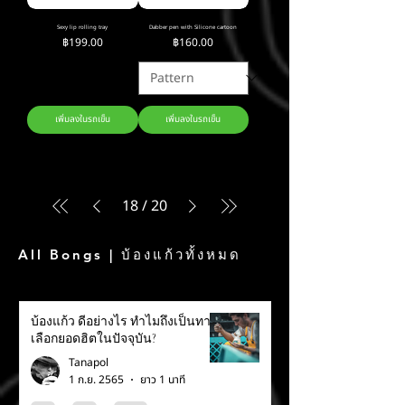
Sexy lip rolling tray
Dabber pen with Silicone cartoon
ราคา
ราคา
฿199.00
฿160.00
เพิ่มลงในรถเข็น
เพิ่มลงในรถเข็น
18
/
20
All Bongs | บ้องแก้วทั้งหมด
บ้องแก้ว ดีอย่างไร ทำไมถึงเป็นทาง
เลือกยอดฮิตในปัจจุบัน?
Tanapol
1 ก.ย. 2565
ยาว 1 นาที