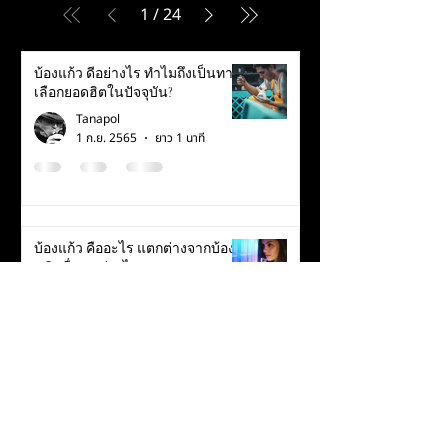
1
/
24
บ้องแก้ว ดีอย่างไร ทำไมถึงเป็นทาง
เลือกยอดฮิตในปัจจุบัน?
Tanapol
1 ก.ย. 2565
ยาว 1 นาที
บ้องแก้ว คืออะไร แตกต่างจากบ้อง
ชนิดอื่นๆ อย่างไร?
Tanapol
1 ก.ย. 2565
ยาว 1 นาที
ข้อดีของบ้องแก้วที่นักสูบหลาย ๆ
คนติดใจจนมีตัวเดียวไม่พอ! ต้องซื้อ