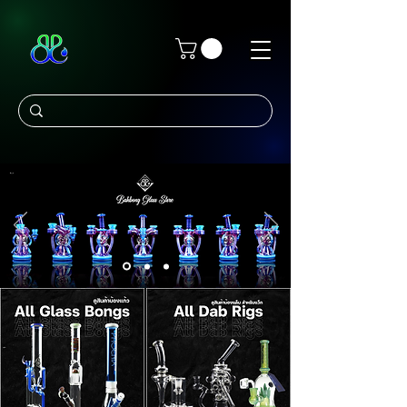
Artist : Sirenapparatus