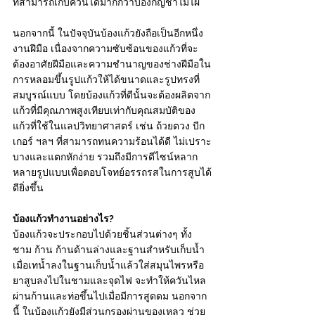
ที่สามารถเก็บควันได้มากกว่าบ้องกัญชาไม้ไผ่ 
นอกจากนี้ ในปัจจุบันบ้องแก้วยังถือเป็นอีกหนึ่ง
งานฝีมือ เนื่องจากความซับซ้อนของแก้วที่จะ
ต้องอาศัยฝีมือและความชำนาญของช่างฝีมือใน
การหลอมขึ้นรูปแก้วให้ได้ขนาดและรูปทรงที่
สมบูรณ์แบบ โดยบ้องแก้วที่ดีนั้นจะต้องผลิตจาก
แก้วที่มีคุณภาพสูงเทียบเท่ากับคุณสมบัติของ
แก้วที่ใช้ในแลปวิทยาศาสตร์ เช่น ถ้วยตวง บีก
เกอร์ ฯลฯ ที่สามารถทนความร้อนได้ดี ไม่เปราะ
บางและแตกหักง่าย รวมถึงมีการดีไซน์หลาก
หลายรูปแบบเพื่อตอบโจทย์อรรถรสในการสูบได้
ดียิ่งขึ้น 
บ้องแก้วทำงานอย่างไร? 
บ้องแก้วจะประกอบไปด้วยชิ้นส่วนต่างๆ ทั้ง 
ชาม ก้าน ก้านด้านล่างและฐานสำหรับเก็บน้ำ 
เมื่อเทน้ำลงในฐานเก็บน้ำแล้วใส่สมุนไพรหรือ
ยาสูบลงไปในชามและจุดไฟ จะทำให้ควันไหล
ผ่านก้านและท่อขึ้นไปเมื่อมีการสูดดม นอกจาก
นี้ ในบ้องแก้วยังมีส่วนกรองผ่านของเหลว ช่วย