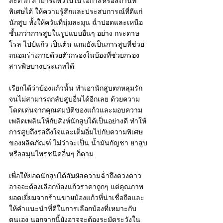
สะดวก สามารถหิ้วไปในโอกาสหรือสถานที่
พิเศษได้ ให้ความรู้สึกและประสบการณ์ที่ดีแก่
นักสูบ ทั้งให้ควันที่นุ่มละมุน ฉ่ำปอดและเหนือ
ชั้นกว่าการสูบในรูปแบบอื่นๆ อย่าง กระดาษ
โรล ไปป์แก้ว เป็นต้น แถมยังเป็นการสูบที่ช่วย
ถนอมร่างกายด้วยตัวกรองในบ้องที่ช่วยกรอง
สารพิษบางประเภทได้ 
เรียกได้ว่าบ้องแก้วนั้น ทำเอานักสูบตกหลุมรัก
จนไม่สามารถกลับสูบอื่นได้อีกเลย ด้วยความ
โดดเด่นจากคุณสมบัติของแก้วและมอบความ
เพลิดเพลินให้กับสิงห์นักสูบได้เป็นอย่างดี ทำให้
การสูบถึงรสถึงใจและเต็มอิ่มไปกับความพิเศษ
ของผลิตภัณฑ์ ไม่ว่าจะเป็น น้ำมันกัญชา ยาสูบ
หรือสมุนไพรชนิดอื่นๆ ก็ตาม 
เพื่อให้ยอดนักสูบได้สัมผัสความฉ่ำถึงดวงดาว 
อาจจะต้องเลือกบ้องแก้วราคาถูกๆ แต่คุณภาพ
ยอดเยี่ยมจากร้านขายบ้องแก้วที่น่าเชื่อถือและ
ให้คำแนะนำที่ดีในการเลือกบ้องที่เหมาะกับ
ตนเอง นอกจากนี้ยังอาจจะต้องระมัดระวังใน