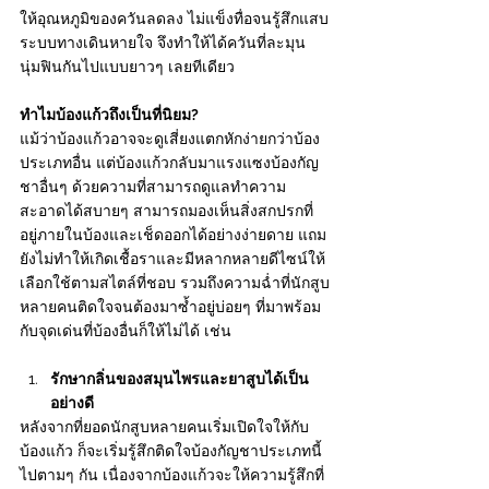
ให้อุณหภูมิของควันลดลง ไม่แข็งทื่อจนรู้สึกแสบ
ระบบทางเดินหายใจ จึงทำให้ได้ควันที่ละมุน 
นุ่มฟินกันไปแบบยาวๆ เลยทีเดียว
ทำไมบ้องแก้วถึงเป็นที่นิยม?
แม้ว่าบ้องแก้วอาจจะดูเสี่ยงแตกหักง่ายกว่าบ้อง
ประเภทอื่น แต่บ้องแก้วกลับมาแรงแซงบ้องกัญ
ชาอื่นๆ ด้วยความที่สามารถดูแลทำความ
สะอาดได้สบายๆ สามารถมองเห็นสิ่งสกปรกที่
อยู่ภายในบ้องและเช็ดออกได้อย่างง่ายดาย แถม
ยังไม่ทำให้เกิดเชื้อราและมีหลากหลายดีไซน์ให้
เลือกใช้ตามสไตล์ที่ชอบ รวมถึงความฉ่ำที่นักสูบ
หลายคนติดใจจนต้องมาซ้ำอยู่บ่อยๆ ที่มาพร้อม
กับจุดเด่นที่บ้องอื่นก็ให้ไม่ได้ เช่น
รักษากลิ่นของสมุนไพรและยาสูบได้เป็น
อย่างดี
หลังจากที่ยอดนักสูบหลายคนเริ่มเปิดใจให้กับ
บ้องแก้ว ก็จะเริ่มรู้สึกติดใจบ้องกัญชาประเภทนี้
ไปตามๆ กัน เนื่องจากบ้องแก้วจะให้ความรู้สึกที่